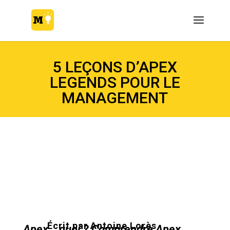
5 LEÇONS D’APEX
LEGENDS POUR LE
MANAGEMENT
Écrit par
Antoine Lorès
Apex… quoi ? Comprendre Apex