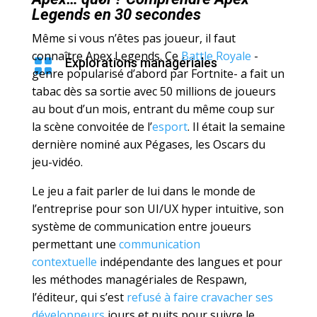
Legends en 30 secondes
Même si vous n’êtes pas joueur, il faut
connaître Apex Legends. Ce
Battle Royale
-

Explorations managériales
genre popularisé d’abord par Fortnite- a fait un
tabac dès sa sortie avec 50 millions de joueurs
au bout d’un mois, entrant du même coup sur
la scène convoitée de l’
esport
. Il était la semaine
dernière nominé aux Pégases, les Oscars du
jeu-vidéo.
Le jeu a fait parler de lui dans le monde de
l’entreprise pour son UI/UX hyper intuitive, son
système de communication entre joueurs
permettant une
communication
contextuelle
indépendante des langues et pour
les méthodes managériales de Respawn,
l’éditeur, qui s’est
refusé à faire cravacher ses
développeurs
jours et nuits pour suivre le