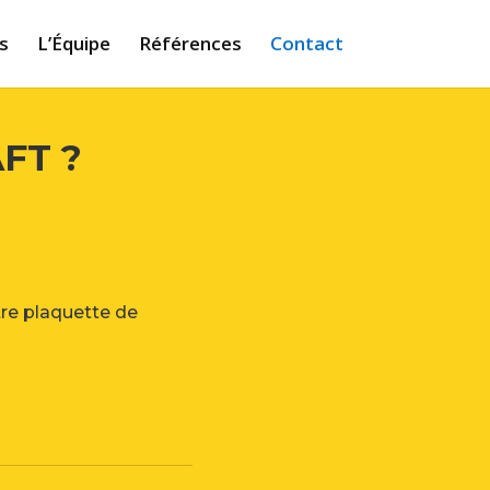
s
L’Équipe
Références
Contact
FT ?
re plaquette de